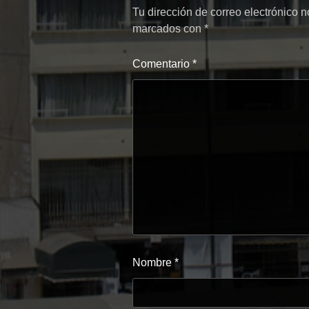
Tu dirección de correo electrónico n
marcados con
*
Comentario
*
Nombre
*