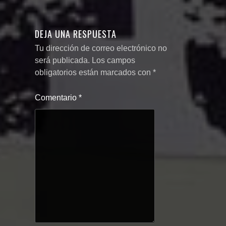
DEJA UNA RESPUESTA
Tu dirección de correo electrónico no
será publicada.
Los campos
obligatorios están marcados con
*
Comentario
*