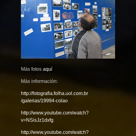
Más fotos
aquí
Más información:
http://
fotografia.folha.uol.com.br
/galerias/19994-colao
http://www.youtube.com/
watch?
v=NSisJz1dxfg
http://www.youtube.com/
watch?